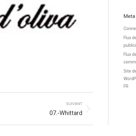
Meta
Conne
Flux d
public
Flux d
comme
Site d
WordP
FR
SUIVANT
07.-Whittard