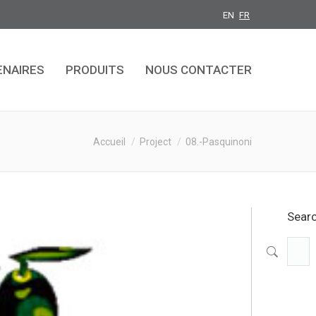
EN
FR
ENAIRES
PRODUITS
NOUS CONTACTER
ENAIRES
PRODUITS
NOUS CONTACTER
Vous êtes ici :
Accueil
Project
08.-Pasquinoni
Sear
Reche
: