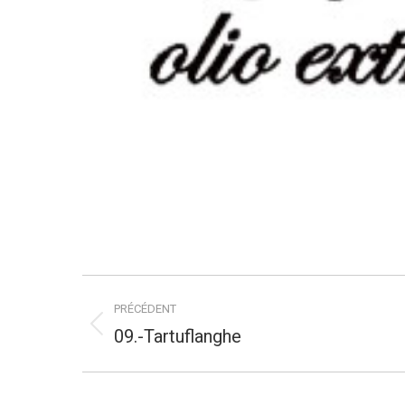
Navigation
PRÉCÉDENT
de
Onglet
09.-Tartuflanghe
précédent
commentaire