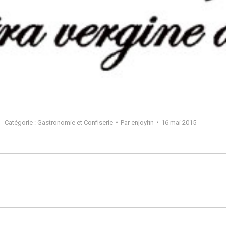
Catégorie :
Gastronomie et Confiserie
Par
enjoyfin
16 mai 2015
Projets
similaires