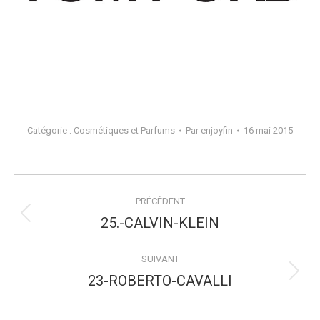
Catégorie :
Cosmétiques et Parfums
Par
enjoyfin
16 mai 2015
Navigation
PRÉCÉDENT
de
Onglet
25.-CALVIN-KLEIN
précédent
commentaire
SUIVANT
Projets
23-ROBERTO-CAVALLI
similaires