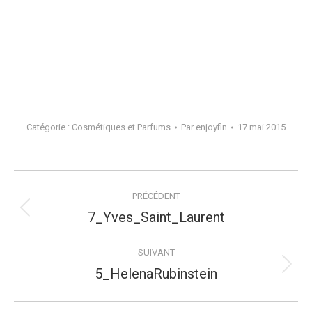
Catégorie :
Cosmétiques et Parfums
Par
enjoyfin
17 mai 2015
Navigation
PRÉCÉDENT
de
Onglet
7_Yves_Saint_Laurent
précédent
commentaire
SUIVANT
Projets
5_HelenaRubinstein
similaires